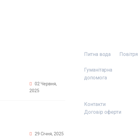
станні новини
Проєкти
Шість
Питна вода
Повітря
кондиціонерів
для МКЛ №8 у
Гуманітарна
Києві
допомога
02 Червня,
2025
Контакти
Рік добрих
Договір оферти
справ:
підсумки 2024
29 Січня, 2025