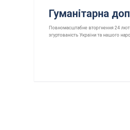
Гуманітарна допо
Повномасштабне вторгнення 24 лютого
згуртованість України та нашого нар
Докладніше