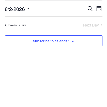
Eve
8/2/2026
Events
Search
Day
Vi
Search
Select
Nav
and
date.
Next Day
Previous Day
Views
Navigat
Subscribe to calendar